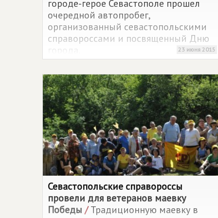
городе-герое Севастополе прошел
очередной автопробег,
организованный севастопольскими
справороссами и посвященный Дню
города.
23 июня 2015
Севастопольские справороссы
провели для ветеранов маевку
Победы
/
Традиционную маевку в