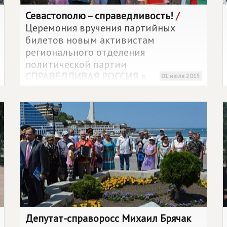
Севастополю – справедливость!
/
Церемония вручения партийных
билетов новым активистам
регионального отделения
политической партии
СПРАВЕДЛИВАЯ РОССИЯ
в
01 июля 2015
Севастополе состоялась у Вечного
огня возле Мемориала героическим
защитникам Севастополя 1941-1942
годов.
Депутат-справоросс Михаил Брячак