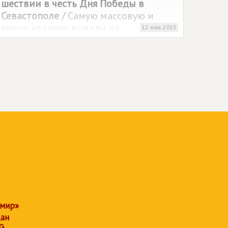
шествии в честь Дня Победы в
Севастополе
/
Самую массовую и
яркую колонну вывели на
12 мая 2015
праздничное шествие в честь 70-
летия Великой Победы в городе-
герое Севастополе активисты
регионального отделения
политической партии
СПРАВЕДЛИВАЯ РОССИЯ
.
 мир»
дан