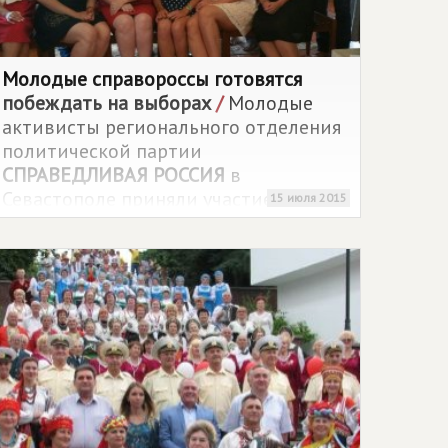
Молодые справороссы готовятся
побеждать на выборах
/
Молодые
активисты регионального отделения
политической партии
СПРАВЕДЛИВАЯ РОССИЯ
в
Севастополе приняли участие в
15 июля 2015
работе обучающего семинара
"Молодежный кадровый резерв
партии
СПРАВЕДЛИВАЯ РОССИЯ
в
Калужской области.