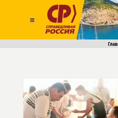
≡
Глав