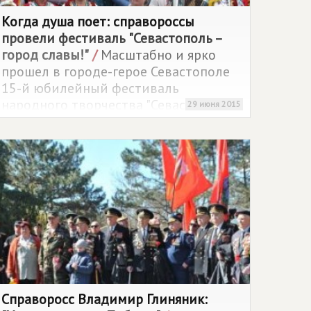
Когда душа поет: справороссы
провели фестиваль "Севастополь –
город славы!"
/
Масштабно и ярко
прошел в городе-герое Севастополе
15-й юбилейный фестиваль
народного творчества "Севастополь –
29 июня 2015
город славы" под патронатом
регионального отделения
политической партии
СПРАВЕДЛИВАЯ РОССИЯ
в
Севастополе.
Справоросс Владимир Глиняник: