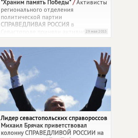
"Храним память Победы"
/
Активисты
регионального отделения
политической партии
СПРАВЕДЛИВАЯ РОССИЯ
в
Севастополе приняли активное
29 мая 2015
участие в подготовке и реализации
акции "Сирень Победы".
Лидер севастопольских справороссов
Михаил Брячак приветствовал
колонну
СПРАВЕДЛИВОЙ РОССИИ
на