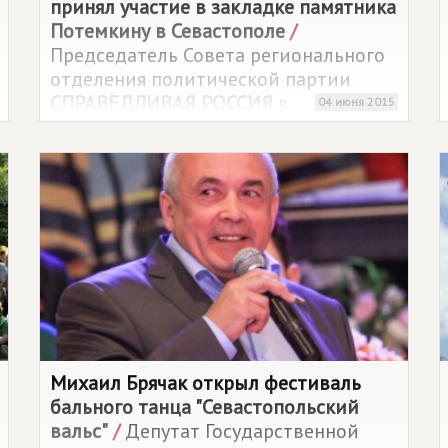
принял участие в закладке памятника
Потемкину в Севастополе
/
Председатель Совета регионального
отделения политической партии
СПРАВЕДЛИВАЯ РОССИЯ
в
04 июня 2015
Севастополе Михаил Брячак принял
участие в церемонии открытия
закладного камня памятника
светлейшему князю Григорию
Потемкину-Таврическому.
Михаил Брячак открыл фестиваль
бального танца "Севастопольский
вальс"
/
Депутат Государственной