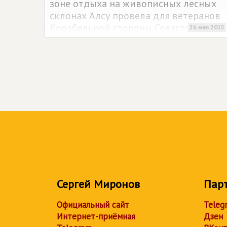
зоне отдыха на живописных лесных
склонах Алсу провела для ветеранов
Корабельной стороны Севастополя
26 мая 2015
региональное отделение
политической партии
СПРАВЕДЛИВАЯ РОССИЯ
в
Севастополе.
Сергей Миронов
Пар
Официальный сайт
Teleg
Интернет-приёмная
Дзен