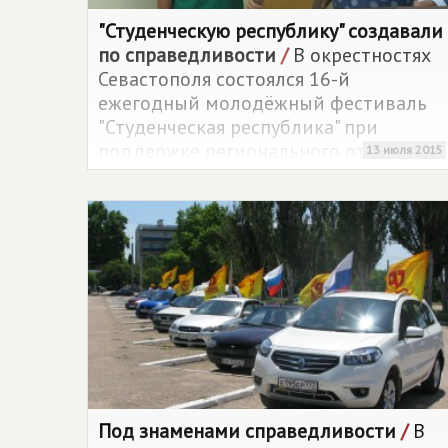
"Студенческую республику" создавали
по справедливости
/
В окрестностях
Севастополя состоялся 16-й
ежегодный молодёжный фестиваль
"Студенческая республика" при
поддержке регионального отделения
13 июля 2015
политической партии
СПРАВЕДЛИВАЯ РОССИЯ
в
Севастополе.
Под знаменами справедливости
/
В