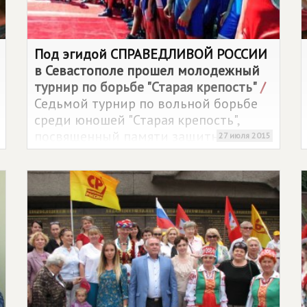
Под эгидой
СПРАВЕДЛИВОЙ РОССИИ
в Севастополе прошел молодежный
турнир по борьбе "Старая крепость"
/
Седьмой турнир по вольной борьбе
среди юношей "Старая крепость",
посвященный памяти защитников
27 июля 2015
Севастополя 1941-1942 годов, прошел
на побережье у мыса Сарыч.