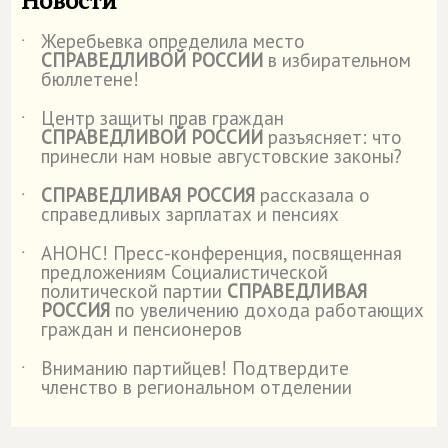
Новости
Жеребьевка определила место
˙
СПРАВЕДЛИВОЙ РОССИИ
в избирательном
бюллетене!
Центр защиты прав граждан
˙
СПРАВЕДЛИВОЙ РОССИИ
разъясняет: что
принесли нам новые августовские законы?
СПРАВЕДЛИВАЯ РОССИЯ
рассказала о
˙
справедливых зарплатах и пенсиях
АНОНС! Пресс-конференция, посвященная
˙
предложениям Социалистической
политической партии
СПРАВЕДЛИВАЯ
РОССИЯ
по увеличению дохода работающих
граждан и пенсионеров
Вниманию партийцев! Подтвердите
˙
членство в региональном отделении