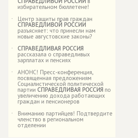
СПРАВЕДЛИВОЙ РОССИИ
в
избирательном бюллетене!
Центр защиты прав граждан
˙
СПРАВЕДЛИВОЙ РОССИИ
разъясняет: что принесли нам
новые августовские законы?
СПРАВЕДЛИВАЯ РОССИЯ
˙
рассказала о справедливых
зарплатах и пенсиях
АНОНС! Пресс-конференция,
˙
посвященная предложениям
Социалистической политической
партии
СПРАВЕДЛИВАЯ РОССИЯ
по
увеличению дохода работающих
граждан и пенсионеров
Вниманию партийцев! Подтвердите
˙
членство в региональном
отделении