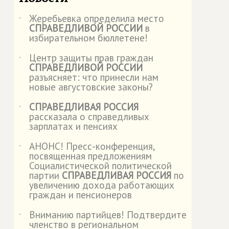
Жеребьевка определила место
˙
СПРАВЕДЛИВОЙ РОССИИ
в
избирательном бюллетене!
Центр защиты прав граждан
˙
СПРАВЕДЛИВОЙ РОССИИ
разъясняет: что принесли нам
новые августовские законы?
СПРАВЕДЛИВАЯ РОССИЯ
˙
рассказала о справедливых
зарплатах и пенсиях
АНОНС! Пресс-конференция,
˙
посвященная предложениям
Социалистической политической
партии
СПРАВЕДЛИВАЯ РОССИЯ
по
увеличению дохода работающих
граждан и пенсионеров
Вниманию партийцев! Подтвердите
˙
членство в региональном