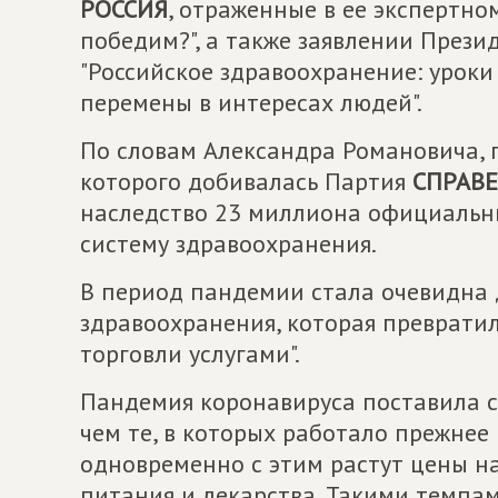
РОССИЯ
, отраженные в ее экспертно
победим?", а также заявлении През
"Российское здравоохранение: уроки
перемены в интересах людей".
По словам Александра Романовича, п
которого добивалась Партия
СПРАВ
наследство 23 миллиона официальн
систему здравоохранения.
В период пандемии стала очевидна 
здравоохранения, которая преврати
торговли услугами".
Пандемия коронавируса поставила ст
чем те, в которых работало прежнее 
одновременно с этим растут цены на
питания и лекарства. Такими темпам